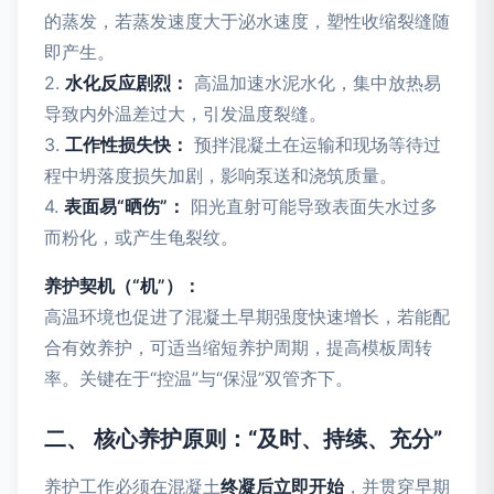
的蒸发，若蒸发速度大于泌水速度，塑性收缩裂缝随
即产生。
2.
水化反应剧烈：
高温加速水泥水化，集中放热易
导致内外温差过大，引发温度裂缝。
3.
工作性损失快：
预拌混凝土在运输和现场等待过
程中坍落度损失加剧，影响泵送和浇筑质量。
4.
表面易“晒伤”：
阳光直射可能导致表面失水过多
而粉化，或产生龟裂纹。
养护契机（“机”）：
高温环境也促进了混凝土早期强度快速增长，若能配
合有效养护，可适当缩短养护周期，提高模板周转
率。关键在于“控温”与“保湿”双管齐下。
二、 核心养护原则：“及时、持续、充分”
养护工作必须在混凝土
终凝后立即开始
，并贯穿早期