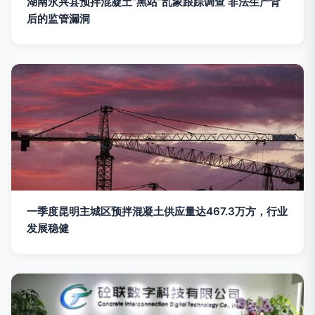
湖南永兴县预拌混凝土“黑站”乱象跟踪调查 非法生产背
后的监管漏洞
一季度昆明主城区预拌混凝土供应量达467.3万方，行业
发展稳健