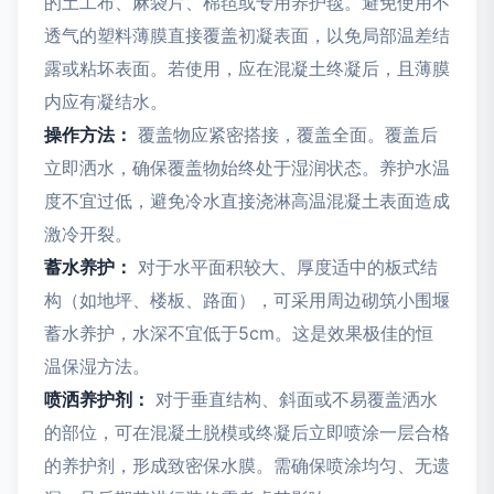
的土工布、麻袋片、棉毡或专用养护毯。避免使用不
透气的塑料薄膜直接覆盖初凝表面，以免局部温差结
露或粘坏表面。若使用，应在混凝土终凝后，且薄膜
内应有凝结水。
操作方法：
覆盖物应紧密搭接，覆盖全面。覆盖后
立即洒水，确保覆盖物始终处于湿润状态。养护水温
度不宜过低，避免冷水直接浇淋高温混凝土表面造成
激冷开裂。
蓄水养护：
对于水平面积较大、厚度适中的板式结
构（如地坪、楼板、路面），可采用周边砌筑小围堰
蓄水养护，水深不宜低于5cm。这是效果极佳的恒
温保湿方法。
喷洒养护剂：
对于垂直结构、斜面或不易覆盖洒水
的部位，可在混凝土脱模或终凝后立即喷涂一层合格
的养护剂，形成致密保水膜。需确保喷涂均匀、无遗