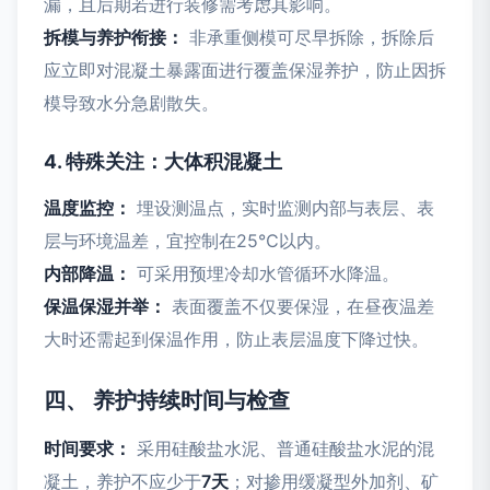
漏，且后期若进行装修需考虑其影响。
拆模与养护衔接：
非承重侧模可尽早拆除，拆除后
应立即对混凝土暴露面进行覆盖保湿养护，防止因拆
模导致水分急剧散失。
4. 特殊关注：大体积混凝土
温度监控：
埋设测温点，实时监测内部与表层、表
层与环境温差，宜控制在25℃以内。
内部降温：
可采用预埋冷却水管循环水降温。
保温保湿并举：
表面覆盖不仅要保湿，在昼夜温差
大时还需起到保温作用，防止表层温度下降过快。
四、 养护持续时间与检查
时间要求：
采用硅酸盐水泥、普通硅酸盐水泥的混
凝土，养护不应少于
7天
；对掺用缓凝型外加剂、矿