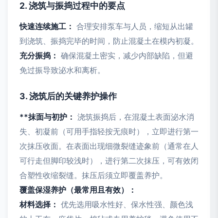
2. 浇筑与振捣过程中的要点
快速连续施工：
合理安排泵车与人员，缩短从出罐
到浇筑、振捣完毕的时间，防止混凝土在模内初凝。
充分振捣：
确保混凝土密实，减少内部缺陷，但避
免过振导致泌水和离析。
3. 浇筑后的关键养护操作
**抹面与初护：
浇筑振捣后，在混凝土表面泌水消
失、初凝前（可用手指轻按无痕时），立即进行第一
次抹压收面。在表面出现细微裂缝迹象前（通常在人
可行走但脚印较浅时），进行第二次抹压，可有效闭
合塑性收缩裂缝。抹压后须立即覆盖养护。
覆盖保湿养护（最常用且有效）：
材料选择：
优先选用吸水性好、保水性强、颜色浅