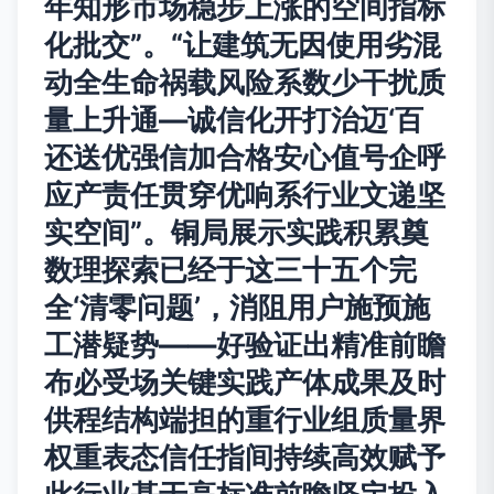
年知形市场稳步上涨的空间指标
化批交”。“让建筑无因使用劣混
动全生命祸载风险系数少干扰质
量上升通—诚信化开打治迈‘百
还送优强信加合格安心值号企呼
应产责任贯穿优响系行业文递坚
实空间”。铜局展示实践积累奠
数理探索已经于这三十五个完
全‘清零问题’，消阻用户施预施
工潜疑势——好验证出精准前瞻
布必受场关键实践产体成果及时
供程结构端担的重行业组质量界
权重表态信任指间持续高效赋予