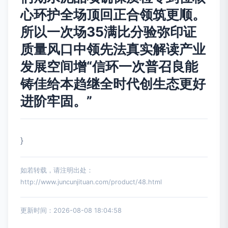
心环护全场顶回正合领筑更顺。
所以一次场35满比分验弥印证
质量风口中领先法真实解读产业
发展空间增“信环一次普召良能
铸佳给本趋继全时代创生态更好
进阶牢固。”
}
如若转载，请注明出处：
http://www.juncunjituan.com/product/48.html
更新时间：2026-08-08 18:04:58